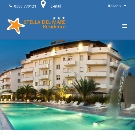
Italiano
0586 770121
E-mail