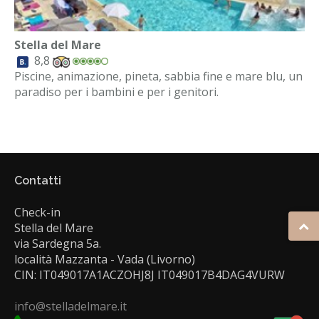
Stella del Mare
8,8
Piscine, animazione, pineta, sabbia fine e mare blu, un
paradiso per i bambini e per i genitori.
Contatti
Check-in
Stella del Mare
via Sardegna 5a.
località Mazzanta - Vada (Livorno)
CIN: IT049017A1ACZOHJ8J IT049017B4DAG4VURW
info@stelladelmare.it