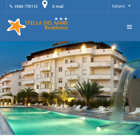
Italiano
0586 770115
E-mail