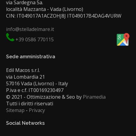
via Sardegna 5a.
località Mazzanta - Vada (Livorno)
CIN: IT049017A1ACZOHJ8J IT049017B4DAG4VURW
info@stelladelmare.it
+39 0586 770115
Sede amministrativa
Edil Macos s.r.l.
via Lombardia 21
57016 Vada (Livorno) - Italy
P.iva e c.f. IT00169230497
© 2021 - Ottimizzazione & Seo by
Piramedia
Tutti i diritti riservati
Sitemap
-
Privacy
Social Networks