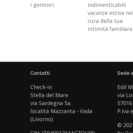
i genitori.
indimenticabili
vacanze estive ne
cura della tua
intimità familiare
Contatti
Sede a
Check-in
Edil M
Stella del Mare
via L
via Sardegna 5a.
57016 
località Mazzanta - Vada
P.iva 
(Livorno)
© 202