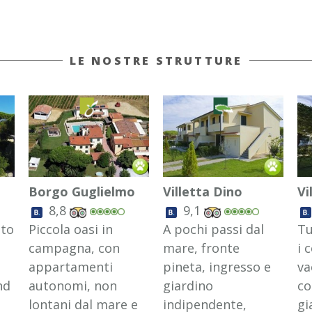
LE NOSTRE STRUTTURE
Borgo Guglielmo
Villetta Dino
Vi
8,8
9,1
ato
Piccola oasi in
A pochi passi dal
Tu
campagna, con
mare, fronte
i 
appartamenti
pineta, ingresso e
va
nd
autonomi, non
giardino
co
lontani dal mare e
indipendente,
gi