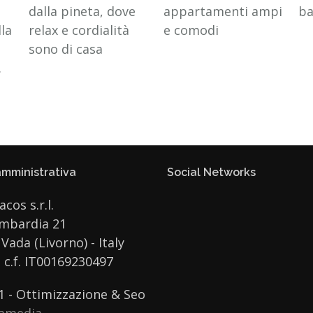
dalla pineta, dove
appartamenti ampi
ba
lla
relax e cordialità
e comodi
sono di casa
.
mministrativa
Social Networks
acos s.r.l.
ombardia 21
Vada (Livorno) - Italy
e c.f. IT00169230497
1 - Ottimizzazione & Seo