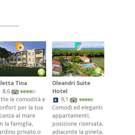
lletta Tina
Oleandri Suite
Case Sob
8,6
Hotel
8,6
tte le comodità e
9,1
Villette e
confort per la tua
Comodi ed eleganti
appartam
canza al mare
appartamenti,
indipend
n la famiglia,
posizione riservata,
puoi trov
ardino privato o
adiacente la pineta,
confort c