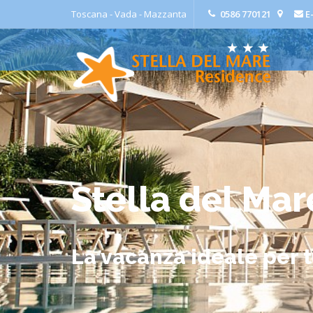
Toscana - Vada - Mazzanta
0586 770121
E
Stella del Mar
La vacanza ideale per t