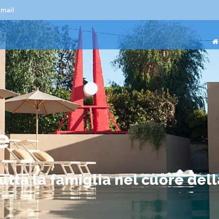
-mail
e
utta la famiglia nel cuore dell