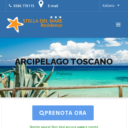
Italiano
0586 770115
E-mail
ARCIPELAGO TOSCANO
Pianosa
PRENOTA ORA
Niente paura! Non devi ancora pagare niente