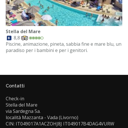
Stella del Mare
8,8
Piscine, animazione, pineta, sabbia fine e mare blu, un
paradiso per i bambini e per i genitori.
Contatti
Check-in
Stella del Mare
via Sardegna 5a.
località Mazzanta - Vada (Livorno)
CIN: IT049017A1ACZOHJ8J IT049017B4DAG4VURW