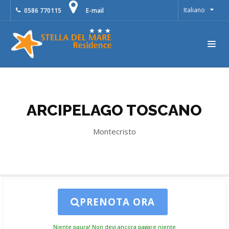
Italiano
0586 770115
E-mail
ARCIPELAGO TOSCANO
Montecristo
PRENOTA ORA
Niente paura! Non devi ancora pagare niente