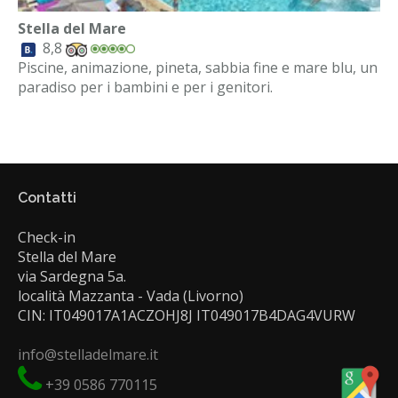
Stella del Mare
8,8
Piscine, animazione, pineta, sabbia fine e mare blu, un
paradiso per i bambini e per i genitori.
Contatti
Check-in
Stella del Mare
via Sardegna 5a.
località Mazzanta - Vada (Livorno)
CIN: IT049017A1ACZOHJ8J IT049017B4DAG4VURW
info@stelladelmare.it
+39 0586 770115