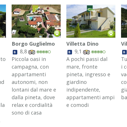
Borgo Guglielmo
Villetta Dino
Vi
8,8
9,1
ato
Piccola oasi in
A pochi passi dal
Tu
campagna, con
mare, fronte
i 
appartamenti
pineta, ingresso e
va
nd
autonomi, non
giardino
co
lontani dal mare e
indipendente,
gi
dalla pineta, dove
appartamenti ampi
ba
lla
relax e cordialità
e comodi
sono di casa
.