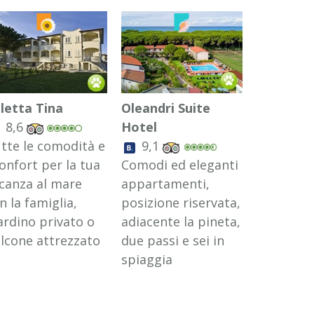
lletta Tina
Oleandri Suite
Case Sob
8,6
Hotel
8,6
tte le comodità e
9,1
Villette e
confort per la tua
Comodi ed eleganti
appartam
canza al mare
appartamenti,
indipend
n la famiglia,
posizione riservata,
puoi trov
ardino privato o
adiacente la pineta,
confort c
lcone attrezzato
due passi e sei in
famiglia e
spiaggia
amici a q
zampe