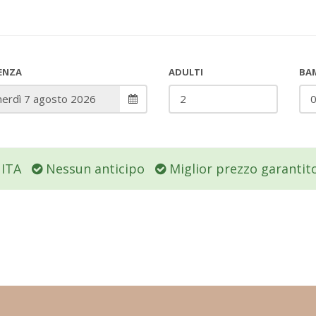
ENZA
ADULTI
BAM
UITA
Nessun anticipo
Miglior prezzo garantit