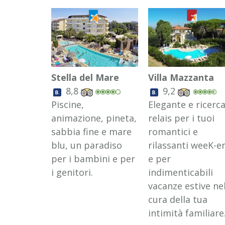
Stella del Mare
Villa Mazzanta
8,8
9,2
Piscine,
Elegante e ricerc
animazione, pineta,
relais per i tuoi
sabbia fine e mare
romantici e
blu, un paradiso
rilassanti weeK-e
per i bambini e per
e per
i genitori.
indimenticabili
vacanze estive ne
cura della tua
intimità familiare