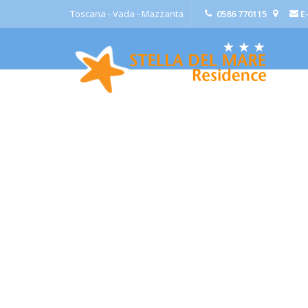
Toscana - Vada - Mazzanta
0586 770115
E