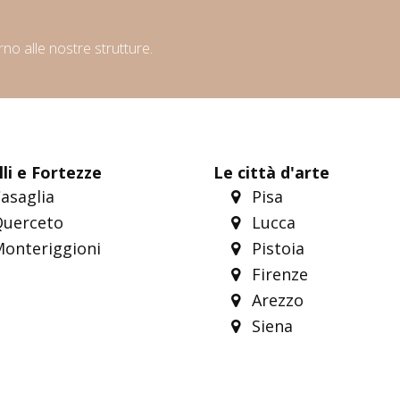
orno alle nostre strutture.
li e Fortezze
Le città d'arte
asaglia
Pisa
uerceto
Lucca
onteriggioni
Pistoia
Firenze
Arezzo
Siena