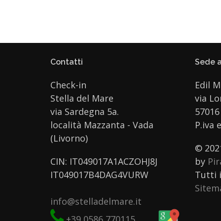
Contatti
Sede a
Check-in
Edil M
Stella del Mare
via L
via Sardegna 5a.
57016 
località Mazzanta - Vada
P.iva 
(Livorno)
© 202
CIN: IT049017A1ACZOHJ8J
by
Pi
IT049017B4DAG4VURW
Tutti i
Sitem
info@stelladelmare.it
+39 0586 770115