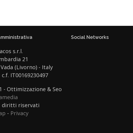
mministrativa
Social Networks
acos s.r.l.
ombardia 21
Vada (Livorno) - Italy
e c.f. IT00169230497
1 - Ottimizzazione & Seo
ramedia
 diritti riservati
ap
-
Privacy