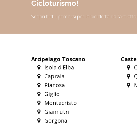
Cicloturismo!
Scopri tutti i percorsi per la bicicletta da fare att
Arcipelago Toscano
Castel
Isola d'Elba
C
Capraia
Q
Pianosa
M
Giglio
Montecristo
Giannutri
Gorgona