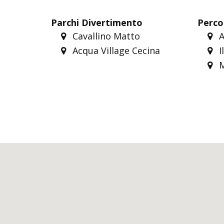
Parchi Divertimento
Perco
Cavallino Matto
A
Acqua Village Cecina
I
M