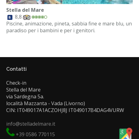
Stella del Mare
8,8
Piscine, animazione, pineta, sabbia fine e mare blu, un
paradiso per i bambini e per i genitori.
Contatti
Check-in
Stella del Mare
via Sardegna 5a.
località Mazzanta - Vada (Livorno)
CIN: IT049017A1ACZOHJ8J IT049017B4DAG4VURW
info@stelladelmare.it
+39 0586 770115