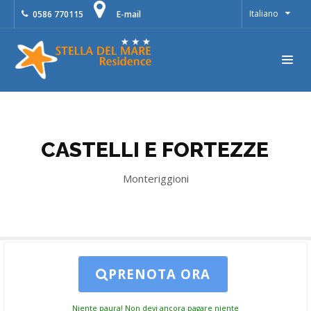
Italiano
0586 770115
E-mail
CASTELLI E FORTEZZE
Monteriggioni
PRENOTA ORA
Niente paura! Non devi ancora pagare niente