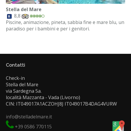
Stella del Mare
8,8
Piscine, animazione, pineta, sabbia fine e mare blu, un
paradiso per i bambini e per i genitori.
Contatti
Check-in
Stella del Mare
via Sardegna 5a.
località Mazzanta - Vada (Livorno)
CIN: IT049017A1ACZOHJ8J IT049017B4DAG4VURW
info@stelladelmare.it
+39 0586 770115